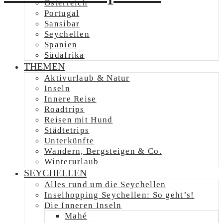
Österreich
Portugal
Sansibar
Seychellen
Spanien
Südafrika
THEMEN
Aktivurlaub & Natur
Inseln
Innere Reise
Roadtrips
Reisen mit Hund
Städtetrips
Unterkünfte
Wandern, Bergsteigen & Co.
Winterurlaub
SEYCHELLEN
Alles rund um die Seychellen
Inselhopping Seychellen: So geht’s!
Die Inneren Inseln
Mahé