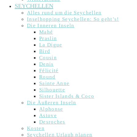
SEYCHELLEN
Alles rund um die Seychellen
Inselhopping Seychellen: So geht’s!
Die Inneren Inseln
Mahé
Praslin
La Digue
Bird
Cousin
Denis
Félicité
Round
Sainte Anne
Silhouette
Sister Islands & Coco
Die Äußeren Inseln
Alphonse
Astove
Desroches
Kosten
Seychellen Urlaub planen