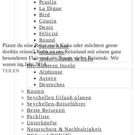
Praslin
La Digue
Bird
Cousin
Denis
Félicité
Round
Planst du eine Reise nach Kuba oder möchtest gerne
Sainte Anne
dorthin reisen? Kuba ist ein Reiseland mit einem ganz
Silhouette
besonderen Flair und ein Traum vieler Reisende. Wir
Sister Islands & Coco
waren im Jahr 2014…
Die Äußeren Inseln
TEILEN
Alphonse
Astove
Desroches
Kosten
Seychellen Urlaub planen
Seychellen-Reiseführer
Beste Reisezeit
Packliste
Unterkünfte
Naturschutz & Nachhaltigkeit