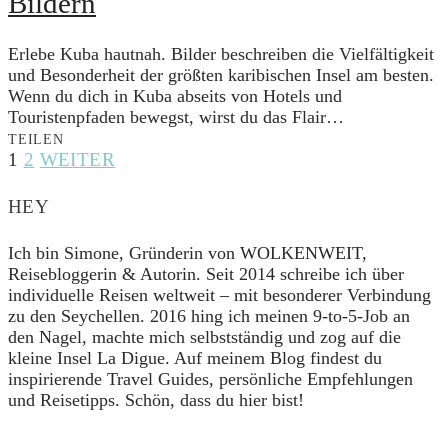
Bildern
Erlebe Kuba hautnah. Bilder beschreiben die Vielfältigkeit
und Besonderheit der größten karibischen Insel am besten.
Wenn du dich in Kuba abseits von Hotels und
Touristenpfaden bewegst, wirst du das Flair…
TEILEN
Seitennummerierung
1
2
WEITER
der
HEY
Beiträge
Ich bin Simone, Gründerin von WOLKENWEIT,
Reisebloggerin & Autorin. Seit 2014 schreibe ich über
individuelle Reisen weltweit – mit besonderer Verbindung
zu den Seychellen. 2016 hing ich meinen 9-to-5-Job an
den Nagel, machte mich selbstständig und zog auf die
kleine Insel La Digue. Auf meinem Blog findest du
inspirierende Travel Guides, persönliche Empfehlungen
und Reisetipps. Schön, dass du hier bist!