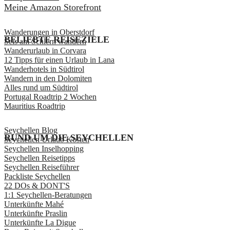
Meine Amazon Storefront
Wanderungen in Oberstdorf
BELIEBTE REISEZIELE
Seis am Schlern wandern
Wanderurlaub in Corvara
12 Tipps für einen Urlaub in Lana
Wanderhotels in Südtirol
Wandern in den Dolomiten
Alles rund um Südtirol
Portugal Roadtrip 2 Wochen
Mauritius Roadtrip
Seychellen Blog
RUND UM DIE SEYCHELLEN
Seychellen Urlaub Kosten
Seychellen Inselhopping
Seychellen Reisetipps
Seychellen Reiseführer
Packliste Seychellen
22 DOs & DONT'S
1:1 Seychellen-Beratungen
Unterkünfte Mahé
Unterkünfte Praslin
Unterkünfte La Digue