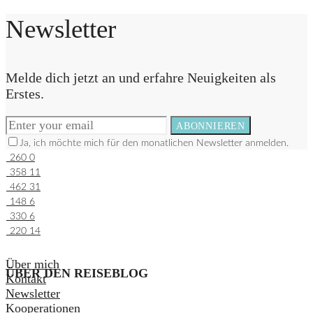
Newsletter
Melde dich jetzt an und erfahre Neuigkeiten als
Erstes.
ABONNIEREN
Ja, ich möchte mich für den monatlichen Newsletter anmelden.
260
0
358
11
462
31
148
6
330
6
220
14
Über mich
ÜBER DEN REISEBLOG
Kontakt
Newsletter
Kooperationen