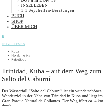
DOS und DON’TS
INSELLEBEN
1:1 Seychellen-Beratungen
BUCH
SHOP
ÜBER MICH
0
JETZT LESEN
Kuba
Nordamerika
Reisetipps
Trinidad, Kuba – auf dem Weg zum
Salto del Caburní
Der Wasserfall “Salto del Caburní” ist ein wunderschönes
Wanderziel in der Nähe von Trinidad in Kuba und liegt im
Gran Parque Natural de Collantes. Der Weg führt ca. 4 km
durch…